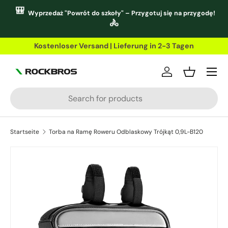
🎒
Wyprzedaż "Powrót do szkoły" – Przygotuj się na przygodę!
Direkt zum Inhalt
🚴
Kostenloser Versand | Lieferung in 2-3 Tagen
Einloggen
Einkaufsko
Suchen
Startseite
Torba na Ramę Roweru Odblaskowy Trójkąt 0,9L-B120
Zu Produktinformationen springen