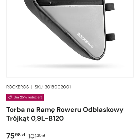
ROCKBROS
|
SKU:
3018002001
Um 25% reduziert
Torba na Ramę Roweru Odblaskowy
Trójkąt 0,9L-B120
Verkaufspreis
Normaler Preis
75
98 zł
101
30 zł