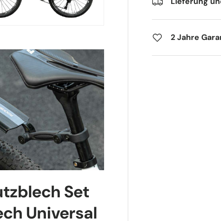
Lieferung u
2 Jahre Gara
tzblech Set
ech Universal