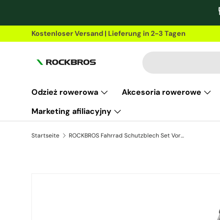
Direkt zum Inhalt
Kostenloser Versand | Lieferung in 2-3 Tagen
Suchen
Odzież rowerowa
Akcesoria rowerowe
Marketing afiliacyjny
Startseite
ROCKBROS Fahrrad Schutzblech Set Vorne + Hinten Schutzblech Universal Schwarz für MTB
Zu Produktinformationen springen