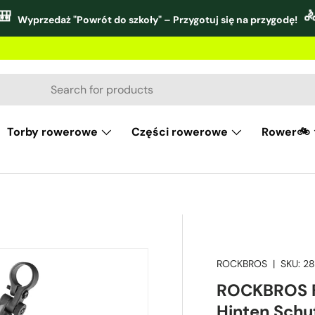
🎒

Wyprzedaż "Powrót do szkoły" – Przygotuj się na przygodę!
Torby rowerowe
Części rowerowe
Rower🚲
ROCKBROS
|
SKU:
2
ROCKBROS Fa
Hinten Schu